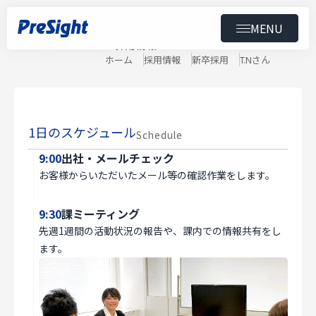
MENU
Recruit
自分らしく働ける環境が、
採用情報
トップ
仕事と育児の原動力。
ホーム
採用情報
新卒採用
T.Nさん
コンテンツ
営業部門 K.Nさん
製品
導入事例
1日のスケジュール
Schedule
9:00
出社・メールチェック
ニュース
お客様からいただいたメール等の確認作業をします。
セミナー
9:30
課ミーティング
先週1週間の活動状況の報告や、課内での情報共有をし
ダウンロード
ます。
会社情報
スペシャルコンテンツ
用語集
採用情報