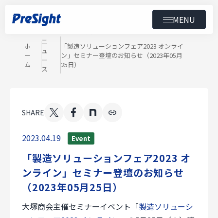
MENU
News
ニュース
トップ
ニ
ホ
「製造ソリューションフェア2023 オンライ
ュ
ー
ン」セミナー登壇のお知らせ（2023年05月
製品
ー
ム
25日）
ス
導入事例
SHARE
ニュース
2023.04.19
Event
セミナー
「製造ソリューションフェア2023 オ
ンライン」セミナー登壇のお知らせ
ダウンロード
（2023年05月25日）
会社情報
大塚商会主催セミナーイベント「
製造ソリューシ