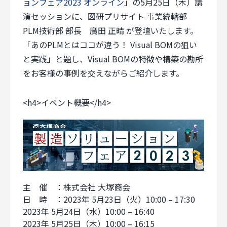
ョンフェア2023 オンライン
」の5月25日（木）講
スペシャルコンテンツ
用語集
採用情報
演セッションに、図研プリサイト 事業統轄部
PLM技術部 部長 廣田 正晴 が登壇いたします。
個人情報保護方針
サイトのご利用にあたって
「あのPLMとはココが違う！ Visual BOMの狙い
サイトマップ
と実践」と題し、Visual BOMの特徴や構築の勘所
Follow Us
をお客様の事例を交えながらご紹介します。
<h4>イベント概要</h4>
主 催 ：株式会社 大塚商会
日 時 ：2023年 5月23日（火）10:00 – 17:30
2023年 5月24日（水）10:00 – 16:40
2023年 5月25日（木）10:00 – 16:15