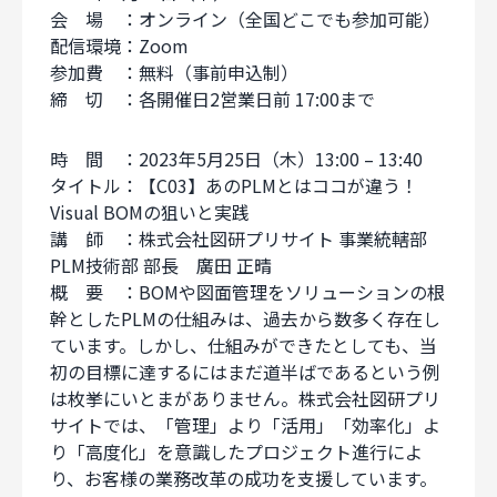
会 場 ：オンライン（全国どこでも参加可能）
配信環境：Zoom
参加費 ：無料（事前申込制）
締 切 ：各開催日2営業日前 17:00まで
時 間 ：2023年5月25日（木）13:00 – 13:40
タイトル：【C03】あのPLMとはココが違う！
Visual BOMの狙いと実践
講 師 ：株式会社図研プリサイト 事業統轄部
PLM技術部 部長 廣田 正晴
概 要 ：BOMや図面管理をソリューションの根
幹としたPLMの仕組みは、過去から数多く存在し
ています。しかし、仕組みができたとしても、当
初の目標に達するにはまだ道半ばであるという例
は枚挙にいとまがありません。株式会社図研プリ
サイトでは、「管理」より「活用」「効率化」よ
り「高度化」を意識したプロジェクト進行によ
り、お客様の業務改革の成功を支援しています。