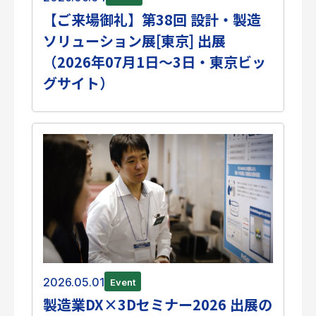
個人情報保護方針
【ご来場御礼】第38回 設計・製造
サイトのご利用にあたって
ソリューション展[東京] 出展
サイトマップ
（2026年07月1日～3日・東京ビッ
Follow Us
グサイト）
2026.05.01
Event
製造業DX×3Dセミナー2026 出展の