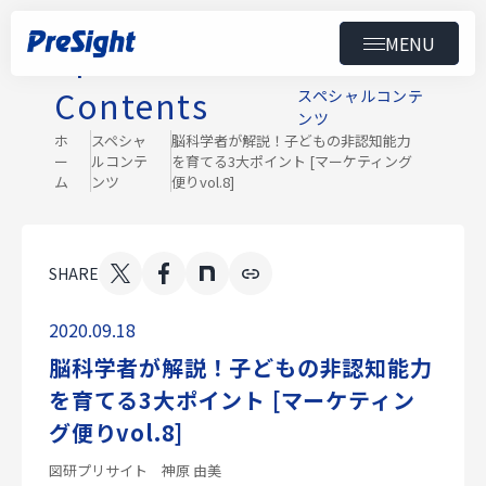
MENU
Special
トップ
Contents
スペシャルコンテ
ンツ
製品
ホ
スペシャ
脳科学者が解説！子どもの非認知能力
ー
ルコンテ
を育てる3大ポイント [マーケティング
ム
ンツ
便りvol.8]
導入事例
ニュース
SHARE
セミナー
2020.09.18
マーケティング便り
脳科学者が解説！子どもの非認知能力
ダウンロード
を育てる3大ポイント [マーケティン
グ便りvol.8]
会社情報
図研プリサイト 神原 由美
スペシャルコンテンツ
用語集
採用情報