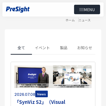
MENU
News
ニュース
トップ
ホーム
ニュース
製品
導入事例
全て
イベント
製品
お知らせ
ニュース
セミナー
ダウンロード
会社情報
2026.07.08
News
「SynViz S2」（Visual
スペシャルコンテンツ
用語集
採用情報