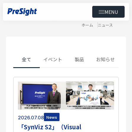
MENU
News
ニュース
トップ
ホーム
ニュース
製品
導入事例
全て
イベント
製品
お知らせ
ニュース
セミナー
ダウンロード
会社情報
2026.07.08
News
「SynViz S2」（Visual
スペシャルコンテンツ
用語集
採用情報