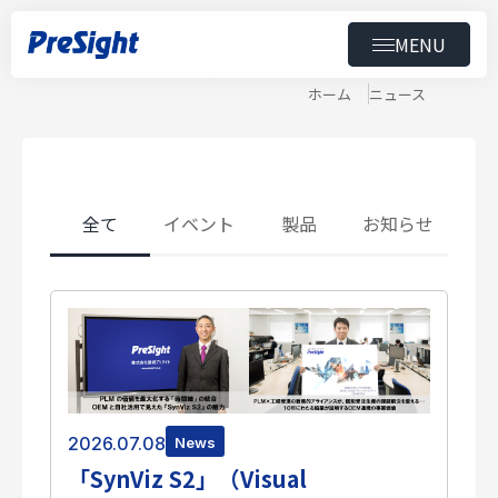
MENU
News
ニュース
トップ
ホーム
ニュース
製品
導入事例
全て
イベント
製品
お知らせ
ニュース
セミナー
ダウンロード
会社情報
2026.07.08
News
「SynViz S2」（Visual
スペシャルコンテンツ
用語集
採用情報