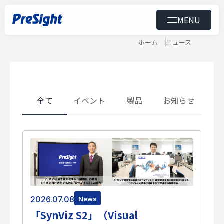
MENU
News
ニュース
トップ
ホーム
ニュース
製品
導入事例
全て
イベント
製品
お知らせ
ニュース
セミナー
ダウンロード
会社情報
2026.07.08
News
「SynViz S2」（Visual
スペシャルコンテンツ
用語集
採用情報