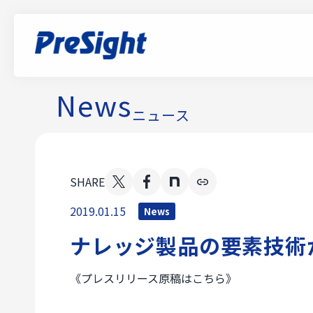
Pr
トップページに戻る
Case Study
Visual BOM
Visu
News
ラティス・テクノロジー×PreSight：トッ
ニュース
Visu
プ対談～データがつなぐ次世代モノづくり
Know
～【前編】PLMを軸にした設計・製造連携
の進化
Qual
SHARE
XVL 
Case Study
Cas
2019.01.15
News
Ne
ナレッジ製品の要素技術
Se
Visual BOM
《プレスリリース原稿はこちら》
【PLM導入事例】属人化DBから脱却し、
Do
少量多品種開発を支える情報基盤を構築