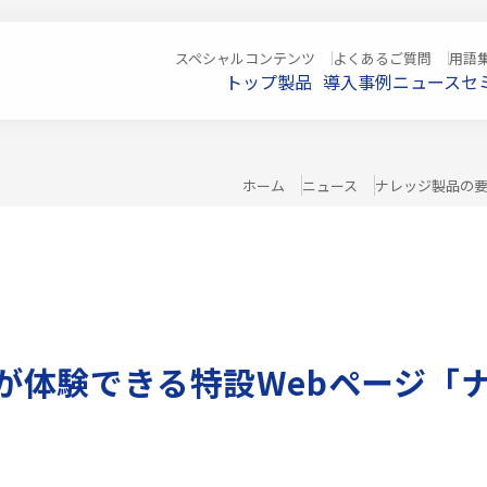
スペシャルコンテンツ
よくあるご質問
用語
トップ
製品
導入事例
ニュース
セ
oduct
About Us
製品
会社情報
al BOM
社長挨拶
企業理念
会社概要
al BOM/Project
ホーム
ニュース
ナレッジ製品の要
アクセス
ledge Explorer
決算公告
沿革
ityforce
Contact
お問い合わせ
Studio Z
スペシャルコンテン
用語
採用情
e Study
ツ
集
報
導入事例
ws
検索
が体験できる特設Webページ「
ニュース
minar
セミナー
wnload
ダウンロード