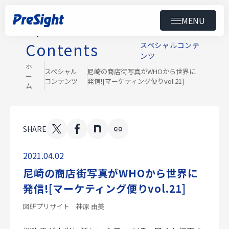
MENU
Special
トップ
Contents
スペシャルコンテ
ンツ
製品
ホ
スペシャル
尼崎の商店街写真がWHOから世界に
ー
コンテンツ
発信![マーケティング便りvol.21]
ム
導入事例
ニュース
SHARE
セミナー
2021.04.02
マーケティング便り
尼崎の商店街写真がWHOから世界に
ダウンロード
発信![マーケティング便りvol.21]
会社情報
図研プリサイト 神原 由美
スペシャルコンテンツ
用語集
採用情報