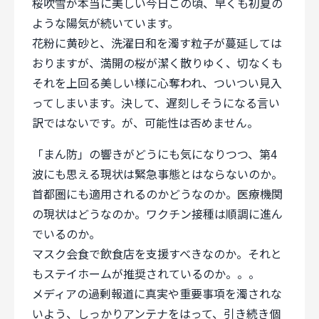
桜吹雪が本当に美しい今日この頃、早くも初夏の
個人情報保護方針
ような陽気が続いています。
サイトのご利用にあたって
花粉に黄砂と、洗濯日和を濁す粒子が蔓延しては
サイトマップ
おりますが、満開の桜が潔く散りゆく、切なくも
Follow Us
それを上回る美しい様に心奪われ、ついつい見入
ってしまいます。決して、遅刻しそうになる言い
訳ではないです。が、可能性は否めません。
「まん防」の響きがどうにも気になりつつ、第4
波にも思える現状は緊急事態とはならないのか。
首都圏にも適用されるのかどうなのか。医療機関
の現状はどうなのか。ワクチン接種は順調に進ん
でいるのか。
マスク会食で飲食店を支援すべきなのか。それと
もステイホームが推奨されているのか。。。
メディアの過剰報道に真実や重要事項を濁されな
いよう、しっかりアンテナをはって、引き続き個