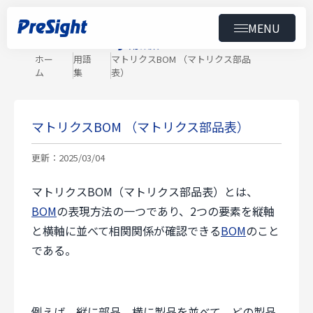
MENU
Glossary
用語集
トップ
ホー
用語
マトリクスBOM （マトリクス部品
ム
集
表）
製品
導入事例
マトリクスBOM （マトリクス部品表）
更新：2025/03/04
ニュース
マトリクスBOM（マトリクス部品表）とは、
セミナー
BOM
の表現方法の一つであり、2つの要素を縦軸
と横軸に並べて相関関係が確認できる
BOM
のこと
ダウンロード
である。
会社情報
スペシャルコンテンツ
用語集
採用情報
例えば、縦に部品、横に製品を並べて、どの製品