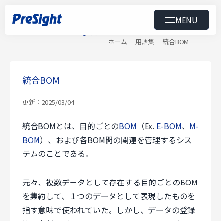
MENU
Glossary
用語集
トップ
ホーム
用語集
統合BOM
製品
統合BOM
導入事例
更新：2025/03/04
ニュース
統合BOMとは、目的ごとの
BOM
（Ex.
E-BOM
、
M-
BOM
）、および各BOM間の関連を管理するシス
セミナー
テムのことである。
ダウンロード
元々、複数データとして存在する目的ごとのBOM
を集約して、１つのデータとして表現したものを
会社情報
指す意味で使われていた。しかし、データの登録
スペシャルコンテンツ
用語集
採用情報