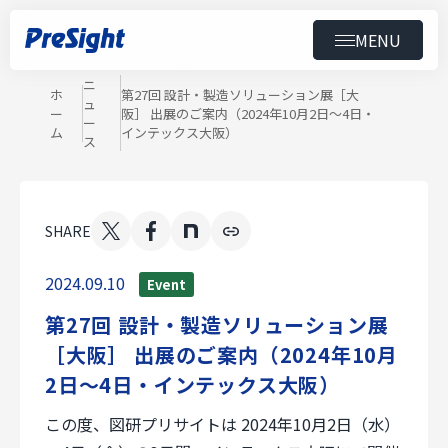
MENU
News
ニュース
トップ
ニ
ホ
第27回 設計・製造ソリューション展［大
ュ
ー
阪］ 出展のご案内（2024年10月2日～4日・
製品
ー
ム
インテックス大阪）
ス
導入事例
SHARE
ニュース
2024.09.10
Event
セミナー
第27回 設計・製造ソリューション展
［大阪］ 出展のご案内（2024年10月
ダウンロード
2日～4日・インテックス大阪）
会社情報
この度、図研プリサイトは 2024年10月2日（水）