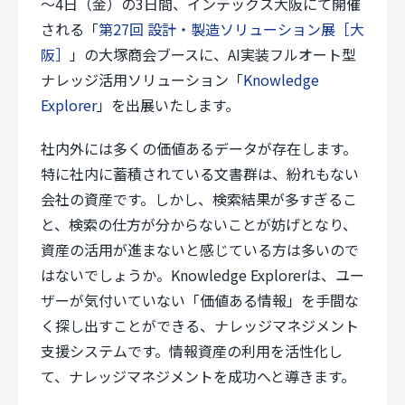
～4日（金）の3日間、インテックス大阪にて開催
スペシャルコンテンツ
用語集
採用情報
される「
第27回 設計・製造ソリューション展［大
阪］
」の大塚商会ブースに、AI実装フルオート型
個人情報保護方針
サイトのご利用にあたって
ナレッジ活用ソリューション「
Knowledge
サイトマップ
Explorer
」を出展いたします。
Follow Us
社内外には多くの価値あるデータが存在します。
特に社内に蓄積されている文書群は、紛れもない
会社の資産です。しかし、検索結果が多すぎるこ
と、検索の仕方が分からないことが妨げとなり、
資産の活用が進まないと感じている方は多いので
はないでしょうか。Knowledge Explorerは、ユー
ザーが気付いていない「価値ある情報」を手間な
く探し出すことができる、ナレッジマネジメント
支援システムです。情報資産の利用を活性化し
て、ナレッジマネジメントを成功へと導きます。