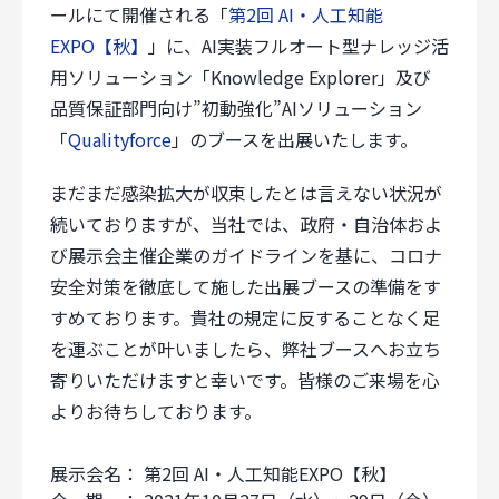
ールにて開催される「
第2回 AI・人工知能
スペシャルコンテンツ
用語集
採用情報
EXPO【秋】
」に、AI実装フルオート型ナレッジ活
個人情報保護方針
用ソリューション「Knowledge Explorer」及び
サイトのご利用にあたって
品質保証部門向け”初動強化”AIソリューション
サイトマップ
「
Qualityforce
」のブースを出展いたします。
Follow Us
まだまだ感染拡大が収束したとは言えない状況が
続いておりますが、当社では、政府・自治体およ
び展示会主催企業のガイドラインを基に、コロナ
安全対策を徹底して施した出展ブースの準備をす
すめております。貴社の規定に反することなく足
を運ぶことが叶いましたら、弊社ブースへお立ち
寄りいただけますと幸いです。皆様のご来場を心
よりお待ちしております。
展示会名： 第2回 AI・人工知能EXPO【秋】