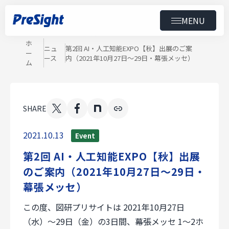
MENU
News
ニュース
トップ
ホ
ニュ
第2回 AI・人工知能EXPO【秋】出展のご案
ー
ース
内（2021年10月27日～29日・幕張メッセ）
製品
ム
導入事例
SHARE
ニュース
2021.10.13
Event
第2回 AI・人工知能EXPO【秋】出展
セミナー
のご案内（2021年10月27日～29日・
ダウンロード
幕張メッセ）
この度、図研プリサイトは 2021年10月27日
会社情報
（水）～29日（金）の3日間、幕張メッセ 1～2ホ