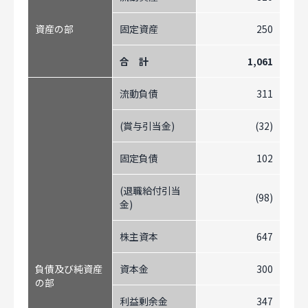
個人情報保護方針
サイトのご利用にあたって
資産の部
固定資産
250
サイトマップ
合 計
1,061
Follow Us
流動負債
311
(賞与引当金)
(32)
固定負債
102
(退職給付引当
(98)
金)
株主資本
647
負債及び純資産
資本金
300
の部
利益剰余金
347