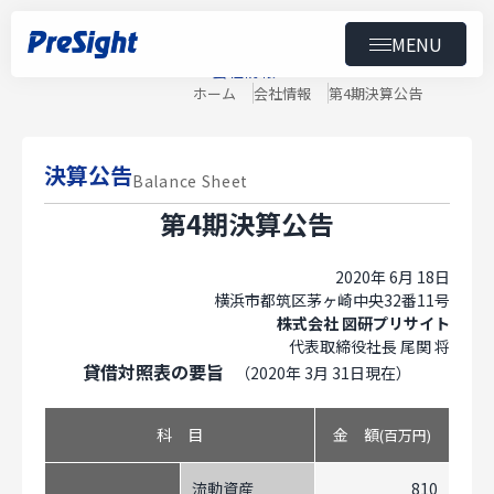
MENU
About Us
会社情報
トップ
ホーム
会社情報
第4期決算公告
コンテンツ
製品
決算公告
Balance Sheet
導入事例
第4期決算公告
ニュース
2020年 6月 18日
横浜市都筑区茅ヶ崎中央32番11号
セミナー
株式会社 図研プリサイト
代表取締役社長 尾関 将
貸借対照表の要旨
（2020年 3月 31日現在）
ダウンロード
科 目
金 額
(百万円)
会社情報
スペシャルコンテンツ
用語集
採用情報
流動資産
810